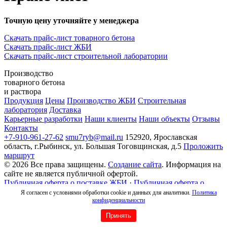
Точную цену уточняйте у менеджера
Скачать прайс-лист товарного бетона
Скачать прайс-лист ЖБИ
Скачать прайс-лист строительной лаборатории
Производство
товарного бетона
и раствора
Продукция
Цены
Производство ЖБИ
Строительная
лаборатория
Доставка
Карьерные разработки
Наши клиенты
Наши объекты
Отзывы
Контакты
+7-910-961-27-62
smu7ryb@mail.ru
152920, Ярославская
область, г.Рыбинск, ул. Большая Тоговщинская, д.5
Проложить
маршрут
© 2026 Все права защищены.
Создание сайта
. Информация на
сайте не является публичной офертой.
Публичная оферта о поставке ЖБИ
·
Публичная оферта о
бетонной смеси
·
Политика конфиденциальности
Я согласен с условиями обработки cookie и данных для аналитики.
Политика
Прокрутка
конфиденциальности
вверх
Принять